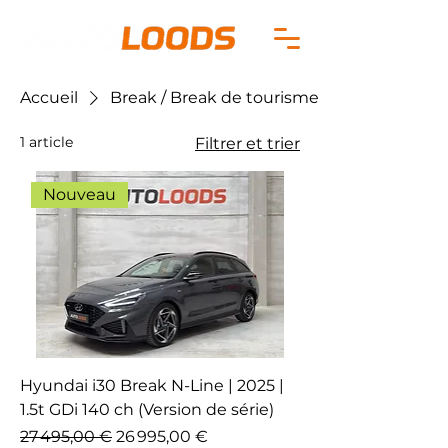
Accueil
Break / Break de tourisme
1 article
Filtrer et trier
Nouveau
Hyundai i30 Break N-Line | 2025 |
1.5t GDi 140 ch (Version de série)
Prix original
Prix promotionnel
27 495,00 €
26 995,00 €