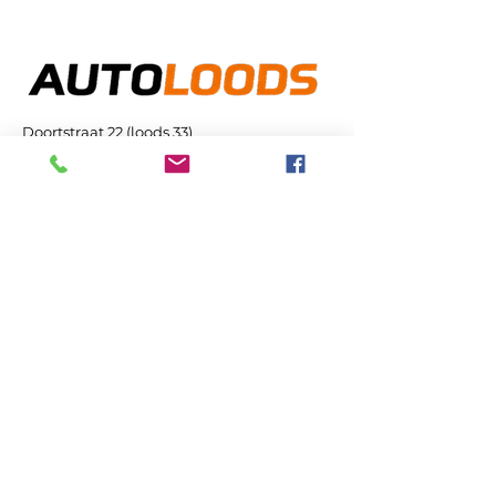
Doortstraat 22 (loods 33)
1745 Opwijk
info@autoloods.be
+32 471 328 633 (NL+FR)
+32 476 802 149 (NL)
+32 471 828 365 (NL)
Zoeken op de pagina
Privacybeleid
Toegankelijkheidsverklaring