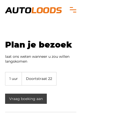
Plan je bezoek
laat ons weten wanneer u zou willen
langskomen
1 uur
1
Doortstraat 22
u
u
Vraag boeking aan