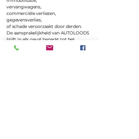
immobilisatie,
vervangwagens,
commerciële verliezen,
gegevensverlies,
of schade veroorzaakt door derden.
De aansprakelijkheid van AUTOLOODS
blijft in elk geval beperkt tot het
factuurbedrag van de betrokken
transactie.
15. Website en online informatie
AUTOLOODS streeft naar correcte
informatie op de website maar geeft
geen garanties betreffende:
volledigheid,
actualiteit,
foutloosheid,
beschikbaarheid,
of ononderbroken werking.
AUTOLOODS kan niet aansprakelijk
worden gesteld voor tijdelijke storingen,
technische problemen of foutieve online